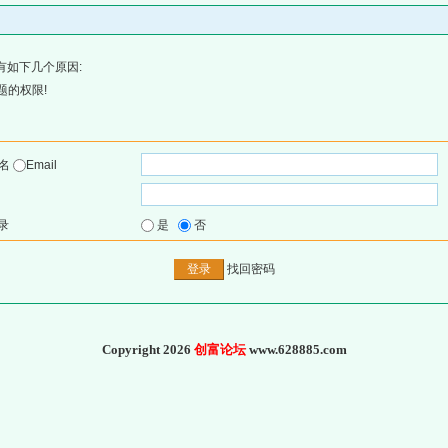
有如下几个原因:
题的权限!
户名
Email
录
是
否
找回密码
Copyright 2026
创富论坛
www.628885.com