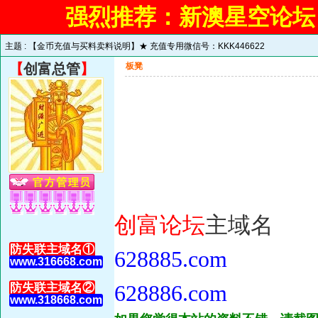
强烈推荐：新澳星空论坛
主题 :
【金币充值与买料卖料说明】★ 充值专用微信号：KKK446622
【
创富总管
】
板凳
创富论坛
主域名
防失联主域名①
628885.com
www.316668.com
防失联主域名②
628886.com
www.318668.com