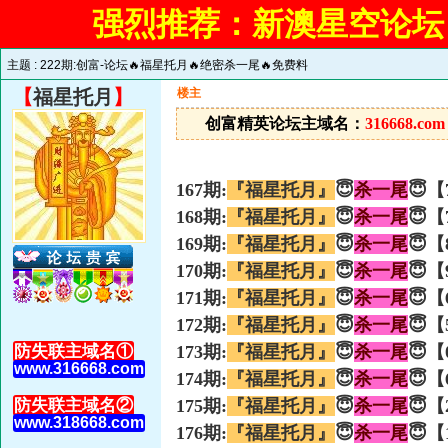
强烈推荐：新澳星空论坛
主题 :
222期:创富-论坛🔥福星托月🔥绝密杀一尾🔥免费料
【
福星托月
】
楼主
创富精英论坛主域名：
316668.com
167期:
『福星托月』
😇
杀一尾
😇【
168期:
『福星托月』
😇
杀一尾
😇【
169期:
『福星托月』
😇
杀一尾
😇【
170期:
『福星托月』
😇
杀一尾
😇【
171期:
『福星托月』
😇
杀一尾
😇【
172期:
『福星托月』
😇
杀一尾
😇【
防失联主域名①
173期:
『福星托月』
😇
杀一尾
😇【
www.316668.com
174期:
『福星托月』
😇
杀一尾
😇【
防失联主域名②
175期:
『福星托月』
😇
杀一尾
😇【
www.318668.com
176期:
『福星托月』
😇
杀一尾
😇【