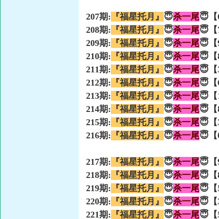
207期:
『福星托月』
😇
杀一尾
😇【
208期:
『福星托月』
😇
杀一尾
😇【
209期:
『福星托月』
😇
杀一尾
😇【
210期:
『福星托月』
😇
杀一尾
😇【
211期:
『福星托月』
😇
杀一尾
😇【
212期:
『福星托月』
😇
杀一尾
😇【
213期:
『福星托月』
😇
杀一尾
😇【
214期:
『福星托月』
😇
杀一尾
😇【
215期:
『福星托月』
😇
杀一尾
😇【
216期:
『福星托月』
😇
杀一尾
😇【
217期:
『福星托月』
😇
杀一尾
😇【
218期:
『福星托月』
😇
杀一尾
😇【
219期:
『福星托月』
😇
杀一尾
😇【
220期:
『福星托月』
😇
杀一尾
😇【
221期:
『福星托月』
😇
杀一尾
😇【