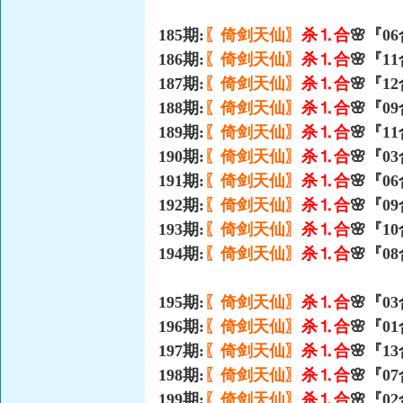
185期:
〖倚剑天仙〗
杀⒈合
🌸『0
186期:
〖倚剑天仙〗
杀⒈合
🌸『1
187期:
〖倚剑天仙〗
杀⒈合
🌸『1
188期:
〖倚剑天仙〗
杀⒈合
🌸『0
189期:
〖倚剑天仙〗
杀⒈合
🌸『1
190期:
〖倚剑天仙〗
杀⒈合
🌸『0
191期:
〖倚剑天仙〗
杀⒈合
🌸『0
192期:
〖倚剑天仙〗
杀⒈合
🌸『0
193期:
〖倚剑天仙〗
杀⒈合
🌸『1
194期:
〖倚剑天仙〗
杀⒈合
🌸『0
195期:
〖倚剑天仙〗
杀⒈合
🌸『0
196期:
〖倚剑天仙〗
杀⒈合
🌸『0
197期:
〖倚剑天仙〗
杀⒈合
🌸『1
198期:
〖倚剑天仙〗
杀⒈合
🌸『0
199期:
〖倚剑天仙〗
杀⒈合
🌸『0