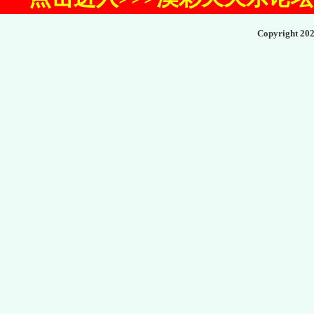
Copyright 20