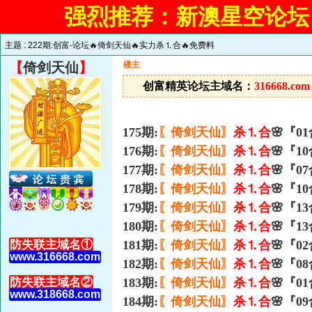
强烈推荐：新澳星空论坛
主题 :
222期:创富-论坛🔥倚剑天仙🔥实力杀⒈合🔥免费料
【
倚剑天仙
】
楼主
创富精英论坛主域名：
316668.com
175期:
〖倚剑天仙〗
杀⒈合
🌸『0
176期:
〖倚剑天仙〗
杀⒈合
🌸『1
177期:
〖倚剑天仙〗
杀⒈合
🌸『0
178期:
〖倚剑天仙〗
杀⒈合
🌸『1
179期:
〖倚剑天仙〗
杀⒈合
🌸『1
180期:
〖倚剑天仙〗
杀⒈合
🌸『1
防失联主域名①
181期:
〖倚剑天仙〗
杀⒈合
🌸『0
www.316668.com
182期:
〖倚剑天仙〗
杀⒈合
🌸『0
防失联主域名②
183期:
〖倚剑天仙〗
杀⒈合
🌸『0
www.318668.com
184期:
〖倚剑天仙〗
杀⒈合
🌸『0