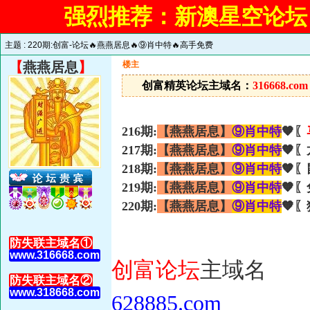
强烈推荐：新澳星空论坛
主题 :
220期:创富-论坛🔥燕燕居息🔥⑨肖中特🔥高手免费
【
燕燕居息
】
楼主
创富精英论坛主域名：
316668.com
216期:
【燕燕居息】
⑨肖中特
🧡〖
217期:
【燕燕居息】
⑨肖中特
🧡
218期:
【燕燕居息】
⑨肖中特
🧡
219期:
【燕燕居息】
⑨肖中特
🧡
220期:
【燕燕居息】
⑨肖中特
🧡
防失联主域名①
www.316668.com
创富论坛
主域名
防失联主域名②
www.318668.com
628885.com