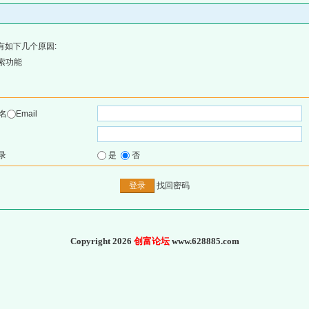
有如下几个原因:
索功能
名
Email
录
是
否
找回密码
Copyright 2026
创富论坛
www.628885.com